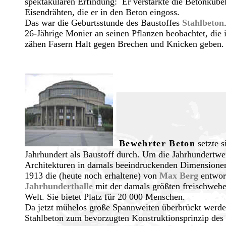
spektakulären Erfindung: Er verstärkte die Betonkübe
Eisendrähten, die er in den Beton eingoss.
Das war die Geburtsstunde des Baustoffes
Stahlbeton
26-Jährige Monier an seinen Pflanzen beobachtet, die 
zähen Fasern Halt gegen Brechen und Knicken geben.
.
Bewehrter Beton
setzte s
Jahrhundert als Baustoff durch. Um die Jahrhundertwe
Architekturen in damals beeindruckenden Dimensionen
1913 die (heute noch erhaltene) von
Max Berg
entwor
Jahrhunderthalle
mit der damals größten freischweb
Welt. Sie bietet Platz für 20 000 Menschen.
Da jetzt mühelos große Spannweiten überbrückt werd
Stahlbeton zum bevorzugten Konstruktionsprinzip des I