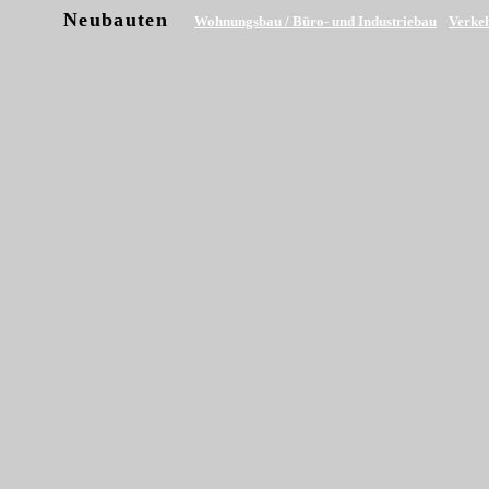
Neubauten
Wohnungsbau / Büro- und Industriebau
Verke